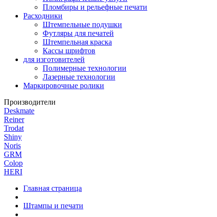
Пломбиры и рельефные печати
Расходники
Штемпельные подушки
Футляры для печатей
Штемпельная краска
Кассы шрифтов
для изготовителей
Полимерные технологии
Лазерные технологии
Маркировочные ролики
Производители
Deskmate
Reiner
Trodat
Shiny
Noris
GRM
Colop
HERI
Главная страница
Штампы и печати