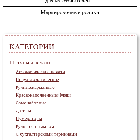
для изготовителей
Красконаполненные(Флэш)
Пломбиры и рельефные
Футляры для печатей
Полимерные технологии
Маркировочные ролики
Самонаборные
печати
Штемпельная краска
Лазерные технологии
Датеры
Кассы шрифтов
Нумераторы
Ручки со штампом
КАТЕГОРИИ
С бухгалтерскими
терминами
Штампы и печати
Для нотариуса
Автоматические печати
Круглые печати
Полуавтоматические
Ручные,карманные
Красконаполненные(Флэш)
Самонаборные
Датеры
Нумераторы
Ручки со штампом
С бухгалтерскими терминами