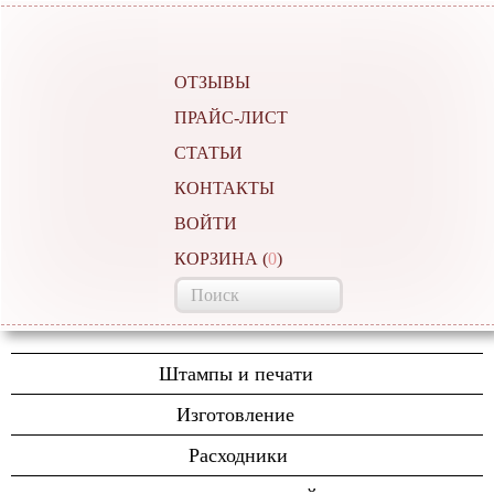
ОТЗЫВЫ
ПРАЙС-ЛИСТ
СТАТЬИ
КОНТАКТЫ
ВОЙТИ
КОРЗИНА
(
0
)
Штампы и печати
Автоматические печати
Изготовление
Полуавтоматические
Изготовление печатей
Расходники
Ручные,карманные
Полиграфические услуги
Штемпельные подушки