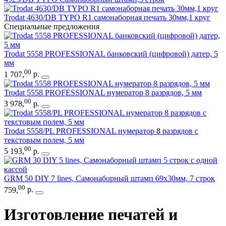
Trodat 4630/DB TYPO R1 самонаборная печать 30мм,1 круг
Специальные предложения
Trodat 5558 PROFESSIONAL банковский (цифровой) датер, 5
мм
00
1 707
,
р.
Trodat 5558 PROFESSIONAL нумератор 8 разрядов, 5 мм
00
3 978
,
р.
Trodat 5558/PL PROFESSIONAL нумератор 8 разрядов с
текстовым полем, 5 мм
00
5 193
,
р.
GRM 50 DIY 7 lines, Самонаборный штамп 69х30мм, 7 строк
00
759
,
р.
Изготовление печатей и