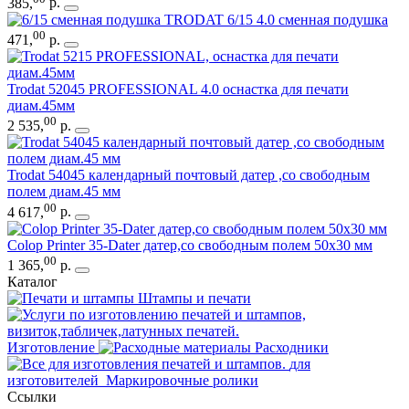
385
,
р.
TRODAT 6/15 4.0 сменная подушка
00
471
,
р.
Trodat 52045 PROFESSIONAL 4.0 оснастка для печати
диам.45мм
00
2 535
,
р.
Trodat 54045 календарный почтовый датер ,со свободным
полем диам.45 мм
00
4 617
,
р.
Colop Printer 35-Dater датер,со свободным полем 50х30 мм
00
1 365
,
р.
Каталог
Штампы и печати
Изготовление
Расходники
для
изготовителей
Маркировочные ролики
Ссылки