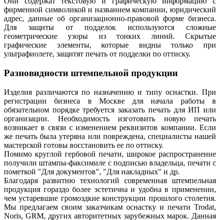
Они содержат текстовую и графическую информацию с
фирменной символикой и названием компании, юридический
адрес, данные об организационно-правовой форме бизнеса.
Для защиты от подделок используются сложные
геометрические узоры из тонких линий. Скрытые
графические элементы, которые видны только при
ультрафиолете, защитят печать от подделки по оттиску.
Разновидности штемпельной продукции
Изделия различаются по назначению и типу оснастки. При
регистрации бизнеса в Москве для начала работы в
обязательном порядке требуется заказать печать для ИП или
организации. Необходимость изготовить новую печать
возникает в связи с изменением реквизитов компании. Если
же печать была утеряна или повреждена, специалисты нашей
мастерской готовы восстановить ее по оттиску.
Помимо круглой гербовой печати, широкое распространение
получили штампы-факсимиле с подписью владельца, печати с
пометкой "Для документов", "Для накладных" и др.
Благодаря развитию технологий современная штемпельная
продукция гораздо более эстетична и удобна в применении,
чем устаревшие громоздкие конструкции прошлого столетия.
Мы предлагаем своим заказчикам оснастку и печати Trodat,
Noris, GRM, других авторитетных зарубежных марок. Данная