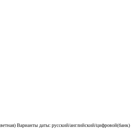
хцветная) Варианты даты: русский/английский/цифровой(банк)