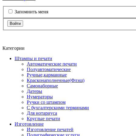
Запомнить меня
Войти
Категории
Штампы и печати
Автоматические печати
Полуавтоматические
Ручные,карманные
Красконаполненные(Флэш)
Самонаборные
Датеры
Нумераторы
Ручки со штампом
С бухгалтерскими терминами
Для нотариуса
Круглые печати
Изготовление
Изготовление печатей
Полиграфические услуги