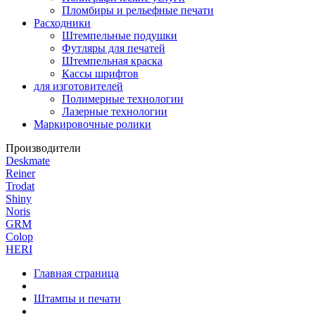
Пломбиры и рельефные печати
Расходники
Штемпельные подушки
Футляры для печатей
Штемпельная краска
Кассы шрифтов
для изготовителей
Полимерные технологии
Лазерные технологии
Маркировочные ролики
Производители
Deskmate
Reiner
Trodat
Shiny
Noris
GRM
Colop
HERI
Главная страница
Штампы и печати