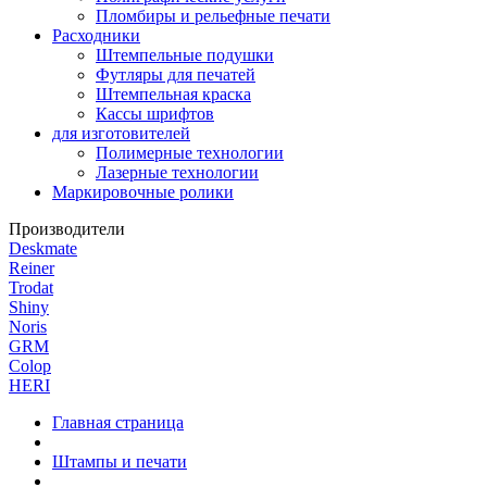
Пломбиры и рельефные печати
Расходники
Штемпельные подушки
Футляры для печатей
Штемпельная краска
Кассы шрифтов
для изготовителей
Полимерные технологии
Лазерные технологии
Маркировочные ролики
Производители
Deskmate
Reiner
Trodat
Shiny
Noris
GRM
Colop
HERI
Главная страница
Штампы и печати