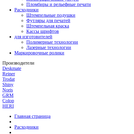
Пломбиры и рельефные печати
Расходники
Штемпельные подушки
Футляры для печатей
Штемпельная краска
Кассы шрифтов
для изготовителей
Полимерные технологии
Лазерные технологии
Маркировочные ролики
Производители
Deskmate
Reiner
Trodat
Shiny
Noris
GRM
Colop
HERI
Главная страница
Расходники