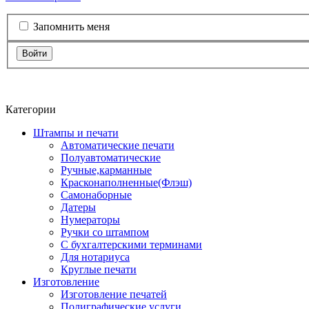
Запомнить меня
Войти
Категории
Штампы и печати
Автоматические печати
Полуавтоматические
Ручные,карманные
Красконаполненные(Флэш)
Самонаборные
Датеры
Нумераторы
Ручки со штампом
С бухгалтерскими терминами
Для нотариуса
Круглые печати
Изготовление
Изготовление печатей
Полиграфические услуги