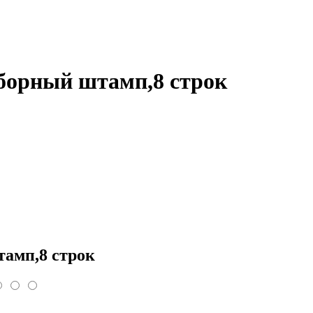
борный штамп,8 строк
амп,8 строк