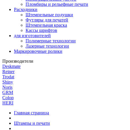
Пломбиры и рельефные печати
Расходники
Штемпельные подушки
Футляры для печатей
Штемпельная краска
Кассы шрифтов
для изготовителей
Полимерные технологии
Лазерные технологии
Маркировочные ролики
Производители
Deskmate
Reiner
Trodat
Shiny
Noris
GRM
Colop
HERI
Главная страница
Штампы и печати