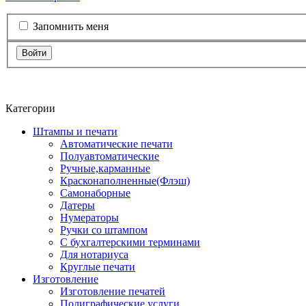
Запомнить меня
Войти
Категории
Штампы и печати
Автоматические печати
Полуавтоматические
Ручные,карманные
Красконаполненные(Флэш)
Самонаборные
Датеры
Нумераторы
Ручки со штампом
С бухгалтерскими терминами
Для нотариуса
Круглые печати
Изготовление
Изготовление печатей
Полиграфические услуги