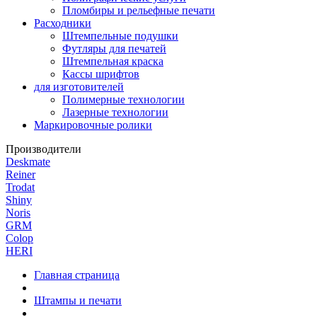
Пломбиры и рельефные печати
Расходники
Штемпельные подушки
Футляры для печатей
Штемпельная краска
Кассы шрифтов
для изготовителей
Полимерные технологии
Лазерные технологии
Маркировочные ролики
Производители
Deskmate
Reiner
Trodat
Shiny
Noris
GRM
Colop
HERI
Главная страница
Штампы и печати