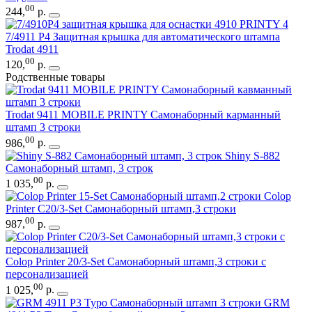
00
244
,
р.
7/4911 P4 Защитная крышка для автоматического штампа
Trodat 4911
00
120
,
р.
Родственные товары
Trodat 9411 MOBILE PRINTY Самонаборный карманный
штамп 3 строки
00
986
,
р.
Shiny S-882
Самонаборный штамп, 3 строк
00
1 035
,
р.
Colop
Printer С20/3-Set Самонаборный штамп,3 строки
00
987
,
р.
Colop Printer 20/3-Set Самонаборный штамп,3 строки с
персонализацией
00
1 025
,
р.
GRM