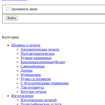
Запомнить меня
Войти
Категории
Штампы и печати
Автоматические печати
Полуавтоматические
Ручные,карманные
Красконаполненные(Флэш)
Самонаборные
Датеры
Нумераторы
Ручки со штампом
С бухгалтерскими терминами
Для нотариуса
Круглые печати
Изготовление
Изготовление печатей
Полиграфические услуги