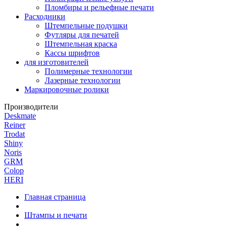
Пломбиры и рельефные печати
Расходники
Штемпельные подушки
Футляры для печатей
Штемпельная краска
Кассы шрифтов
для изготовителей
Полимерные технологии
Лазерные технологии
Маркировочные ролики
Производители
Deskmate
Reiner
Trodat
Shiny
Noris
GRM
Colop
HERI
Главная страница
Штампы и печати