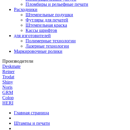
Пломбиры и рельефные печати
Расходники
Штемпельные подушки
Футляры для печатей
Штемпельная краска
Кассы шрифтов
для изготовителей
Полимерные технологии
Лазерные технологии
Маркировочные ролики
Производители
Deskmate
Reiner
Trodat
Shiny
Noris
GRM
Colop
HERI
Главная страница
Штампы и печати