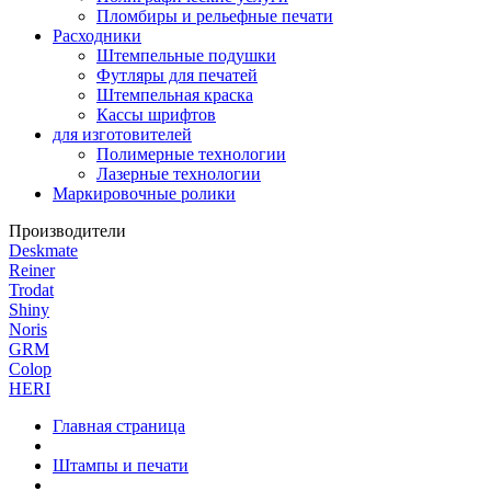
Пломбиры и рельефные печати
Расходники
Штемпельные подушки
Футляры для печатей
Штемпельная краска
Кассы шрифтов
для изготовителей
Полимерные технологии
Лазерные технологии
Маркировочные ролики
Производители
Deskmate
Reiner
Trodat
Shiny
Noris
GRM
Colop
HERI
Главная страница
Штампы и печати