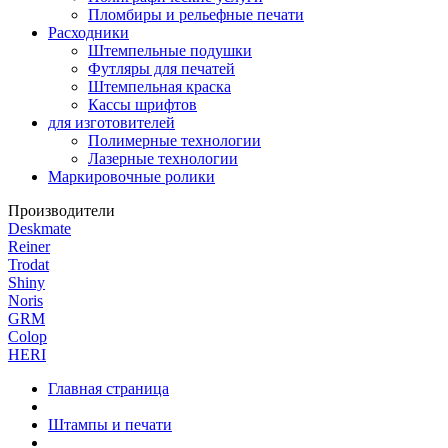
Пломбиры и рельефные печати
Расходники
Штемпельные подушки
Футляры для печатей
Штемпельная краска
Кассы шрифтов
для изготовителей
Полимерные технологии
Лазерные технологии
Маркировочные ролики
Производители
Deskmate
Reiner
Trodat
Shiny
Noris
GRM
Colop
HERI
Главная страница
Штампы и печати