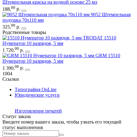
Штемпельная краска на водной основе 25 мл
00
188
,
р.
9052 Штемпельная
подушка 70х110 мм
00
325
,
р.
Родственные товары
TRODAT 15510
Нумератор 10 разрядов, 5 мм
00
1 720
,
р.
GRM 15510
Нумератор 10 разрядов, 5 мм
00
1 390
,
р.
1004
Ссылки
Типография OnLine
Юридические услуги
Изготовление печатей
Статус заказа
Введите номер вашего заказа, чтобы узнать его текущий
статус выполнения