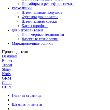
Пломбиры и рельефные печати
Расходники
Штемпельные подушки
Футляры для печатей
Штемпельная краска
Кассы шрифтов
для изготовителей
Полимерные технологии
Лазерные технологии
Маркировочные ролики
Производители
Deskmate
Reiner
Trodat
Shiny
Noris
GRM
Colop
HERI
Главная страница
Штампы и печати