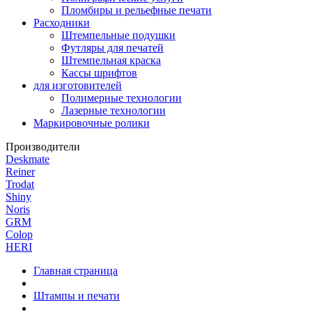
Пломбиры и рельефные печати
Расходники
Штемпельные подушки
Футляры для печатей
Штемпельная краска
Кассы шрифтов
для изготовителей
Полимерные технологии
Лазерные технологии
Маркировочные ролики
Производители
Deskmate
Reiner
Trodat
Shiny
Noris
GRM
Colop
HERI
Главная страница
Штампы и печати