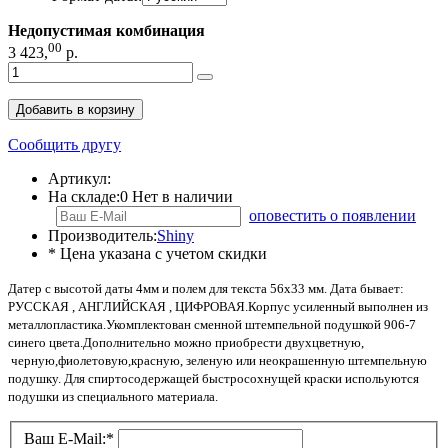
Недопустимая комбинация
00
3 423
,
р.
Добавить в корзину
Сообщить другу
Артикул:
На складе:
0
Нет в наличии
оповестить о появлении
Производитель:
Shiny
* Цена указана с учетом скидки
Датер с высотой даты 4мм и полем для текста 56х33 мм. Дата бывает:
РУССКАЯ , АНГЛИЙСКАЯ , ЦИФРОВАЯ.Корпус усиленный выполнен из
металлопластика.Укомплектован сменной штемпельной подушкой 906-7
синего цвета.Дополнительно можно приобрести двухцветную,
черную,фиолетовую,красную, зеленую или неокрашенную штемпельную
подушку. Для спиртосодержащей быстросохнущей краски испольуются
подушки из специального материала.
Ваш E-Mail:
*