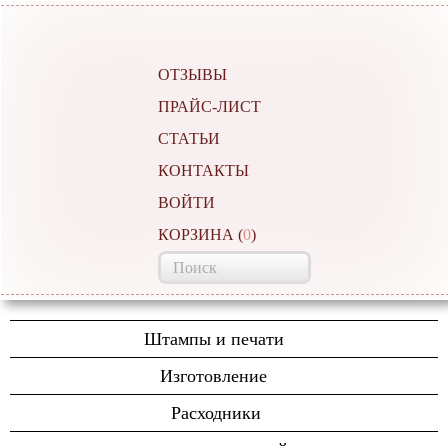
ОТЗЫВЫ
ПРАЙС-ЛИСТ
СТАТЬИ
КОНТАКТЫ
ВОЙТИ
КОРЗИНА
(
0
)
Штампы и печати
Автоматические печати
Изготовление
Полуавтоматические
Изготовление печатей
Расходники
Ручные,карманные
Полиграфические услуги
Штемпельные подушки