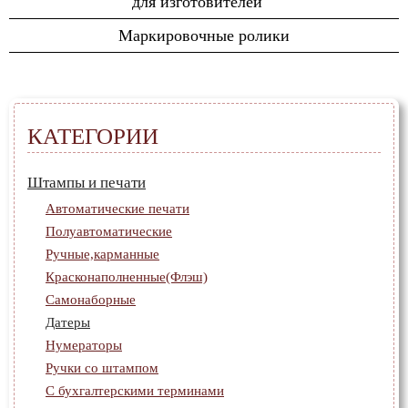
для изготовителей
Красконаполненные(Флэш)
Пломбиры и рельефные
Футляры для печатей
Полимерные технологии
Маркировочные ролики
Самонаборные
печати
Штемпельная краска
Лазерные технологии
Датеры
Кассы шрифтов
Нумераторы
Ручки со штампом
КАТЕГОРИИ
С бухгалтерскими
терминами
Штампы и печати
Для нотариуса
Автоматические печати
Круглые печати
Полуавтоматические
Ручные,карманные
Красконаполненные(Флэш)
Самонаборные
Датеры
Нумераторы
Ручки со штампом
С бухгалтерскими терминами