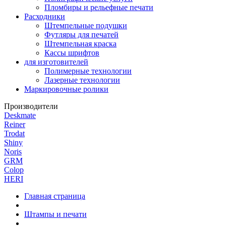
Пломбиры и рельефные печати
Расходники
Штемпельные подушки
Футляры для печатей
Штемпельная краска
Кассы шрифтов
для изготовителей
Полимерные технологии
Лазерные технологии
Маркировочные ролики
Производители
Deskmate
Reiner
Trodat
Shiny
Noris
GRM
Colop
HERI
Главная страница
Штампы и печати