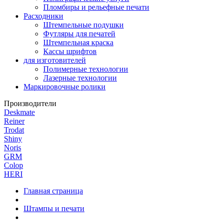
Пломбиры и рельефные печати
Расходники
Штемпельные подушки
Футляры для печатей
Штемпельная краска
Кассы шрифтов
для изготовителей
Полимерные технологии
Лазерные технологии
Маркировочные ролики
Производители
Deskmate
Reiner
Trodat
Shiny
Noris
GRM
Colop
HERI
Главная страница
Штампы и печати