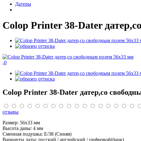
Датеры
Colop Printer 38-Dater датер,
-
0
Colop Printer 38-Dater датер,со свобод
отзывы
Размер: 56х33 мм
Высота даnы: 4 мм
Сменная подушка: E/38 (Синяя)
Варианты даты: русский / английский / цифровой(банк)