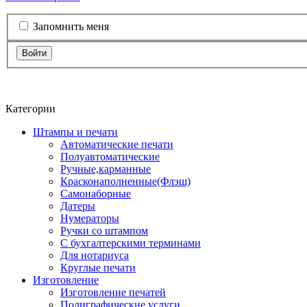
Запомнить меня
Войти
Категории
Штампы и печати
Автоматические печати
Полуавтоматические
Ручные,карманные
Красконаполненные(Флэш)
Самонаборные
Датеры
Нумераторы
Ручки со штампом
С бухгалтерскими терминами
Для нотариуса
Круглые печати
Изготовление
Изготовление печатей
Полиграфические услуги