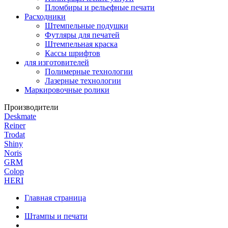
Пломбиры и рельефные печати
Расходники
Штемпельные подушки
Футляры для печатей
Штемпельная краска
Кассы шрифтов
для изготовителей
Полимерные технологии
Лазерные технологии
Маркировочные ролики
Производители
Deskmate
Reiner
Trodat
Shiny
Noris
GRM
Colop
HERI
Главная страница
Штампы и печати