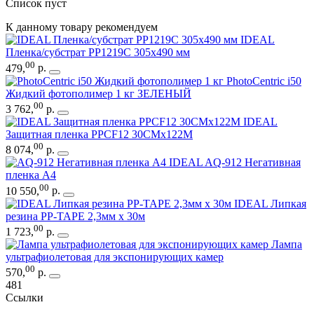
Список пуст
К данному товару рекомендуем
IDEAL
Пленка/субстрат PP1219C 305x490 мм
00
479
,
р.
PhotoCentric i50
Жидкий фотополимер 1 кг ЗЕЛЕНЫЙ
00
3 762
,
р.
IDEAL
Защитная пленка PPCF12 30CMx122M
00
8 074
,
р.
IDEAL AQ-912 Негативная
пленка А4
00
10 550
,
р.
IDEAL Липкая
резина PP-TAPE 2,3мм х 30м
00
1 723
,
р.
Лампа
ультрафиолетовая для экспонирующих камер
00
570
,
р.
481
Ссылки