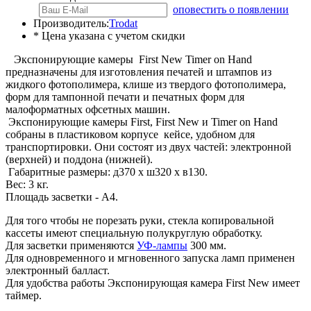
оповестить о появлении
Производитель:
Trodat
* Цена указана с учетом скидки
Экспонирующие камеры First New Timer on Hand
предназначены для изготовления печатей и штампов из
жидкого фотополимера, клише из твердого фотополимера,
форм для тампонной печати и печатных форм для
малоформатных офсетных машин.
Экспонирующие камеры First, First New и Timer on Hand
собраны в пластиковом корпусе кейсе, удобном для
транспортировки. Они состоят из двух частей: электронной
(верхней) и поддона (нижней).
Габаритные размеры: д370 х ш320 х в130.
Вес: 3 кг.
Площадь засветки - А4.
Для того чтобы не порезать руки, стекла копировальной
кассеты имеют специальную полукруглую обработку.
Для засветки применяются
УФ-лампы
300 мм.
Для одновременного и мгновенного запуска ламп применен
электронный балласт.
Для удобства работы Экспонирующая камера First New имеет
таймер.